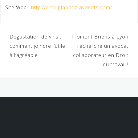
Site Web :
http://chauplannaz-avocats.com/
Navigation
Dégustation de vins :
Fromont Briens à Lyon
de
comment joindre l’utile
recherche un avocat
à l’agréable
collaborateur en Droit
l’article
du travail !
Retrouvez nous sur nos réseaux !