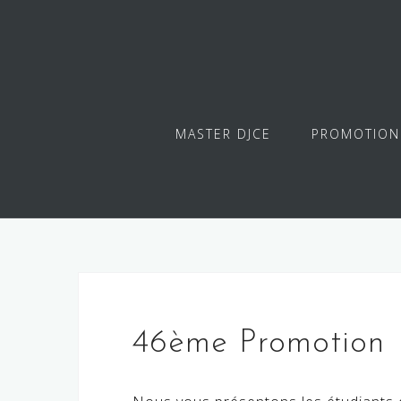
Skip
to
content
MASTER DJCE
PROMOTION
46ème Promotion