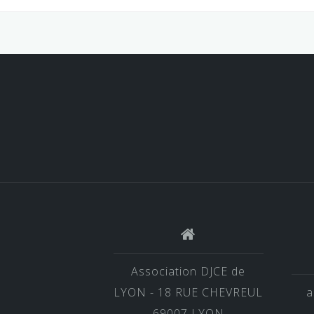
Association DJCE de
LYON - 18 RUE CHEVREUL
a
69007 LYON