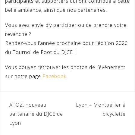
participants et supporters qui ont contribué à cette
belle ambiance, ainsi que nos partenaires.
Vous avez envie d’y participer ou de prendre votre
revanche ?
Rendez-vous l’année prochaine pour l’édition 2020
du Tournoi de Foot du DJCE !
Vous pouvez retrouver les photos de l’évènement
sur notre page
Facebook
.
Navigation
ATOZ, nouveau
Lyon – Montpellier à
de
partenaire du DJCE de
bicyclette
Lyon
l’article