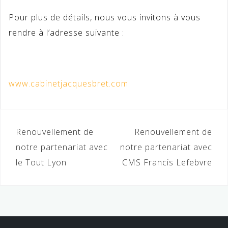
Pour plus de détails, nous vous invitons à vous
rendre à l’adresse suivante :
www.cabinetjacquesbret.com
Navigation
Renouvellement de
Renouvellement de
de
notre partenariat avec
notre partenariat avec
le Tout Lyon
CMS Francis Lefebvre
l’article