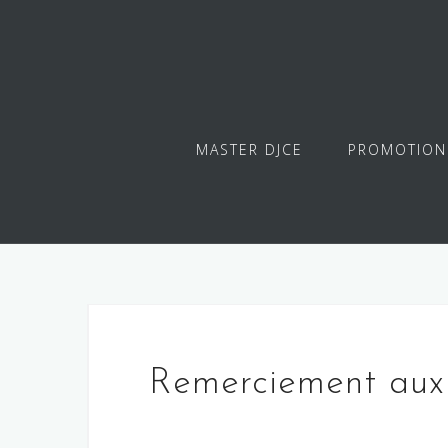
Skip
to
content
MASTER DJCE
PROMOTION
Remerciement aux 