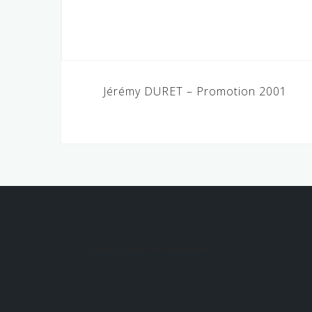
Navigation
Jérémy DURET – Promotion 2001
de
l’article
Retrouvez nous sur nos réseaux !