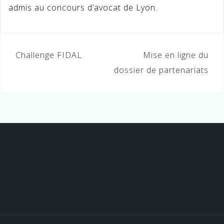
admis au concours d’avocat de Lyon.
Navigation
Challenge FIDAL
Mise en ligne du
de
dossier de partenariats
l’article
Retrouvez nous sur nos réseaux !