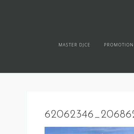
Skip
to
content
MASTER DJCE
PROMOTION
62062346_20686