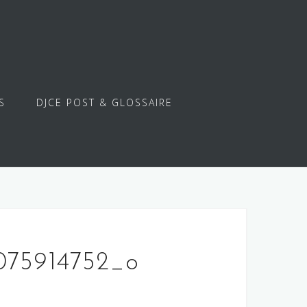
S
DJCE POST & GLOSSAIRE
075914752_o