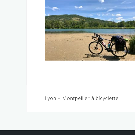
Navigation
Lyon – Montpellier à bicyclette
de
l’article