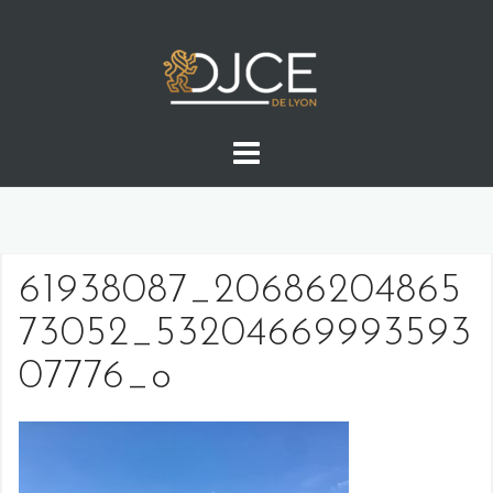
Skip
to
content
61938087_20686204865
73052_53204669993593
07776_o