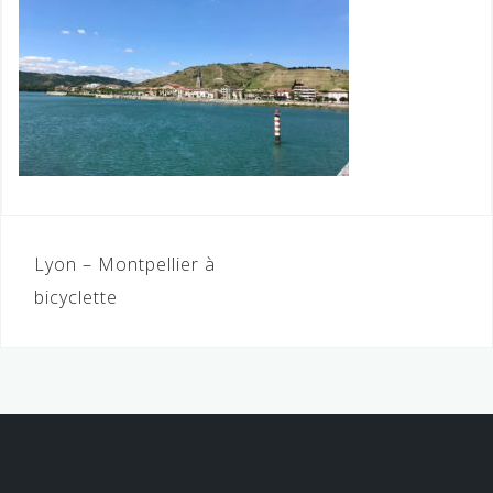
Navigation
Lyon – Montpellier à
de
bicyclette
l’article