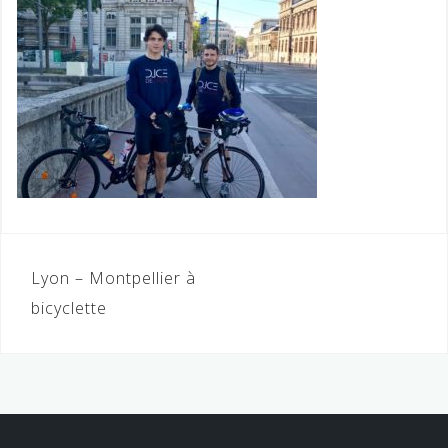
Navigation
Lyon – Montpellier à
de
bicyclette
l’article