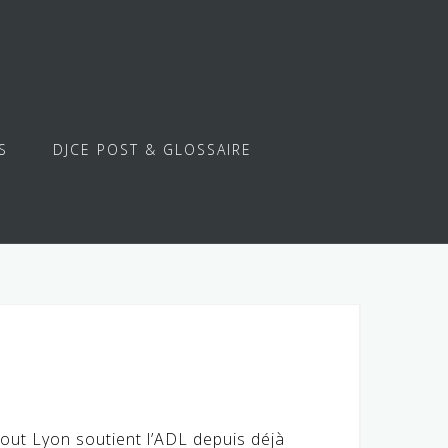
S
DJCE POST & GLOSSAIRE
out Lyon soutient l’ADL depuis déjà