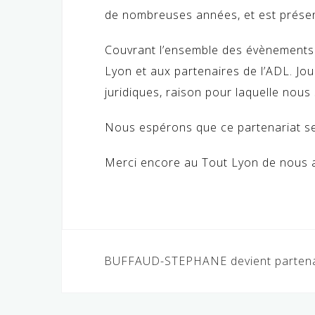
de nombreuses années, et est présen
Couvrant l’ensemble des évènements p
Lyon et aux partenaires de l’ADL. Jou
juridiques, raison pour laquelle nous
Nous espérons que ce partenariat ser
Merci encore au Tout Lyon de nous a
Navigation
BUFFAUD-STEPHANE devient partenai
de
l’article