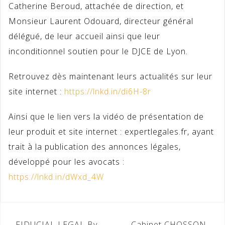
Catherine Beroud, attachée de direction, et
Monsieur Laurent Odouard, directeur général
délégué, de leur accueil ainsi que leur
inconditionnel soutien pour le DJCE de Lyon.
Retrouvez dès maintenant leurs actualités sur leur
site internet :
https://lnkd.in/di6H-8r
Ainsi que le lien vers la vidéo de présentation de
leur produit et site internet : expertlegales.fr, ayant
trait à la publication des annonces légales,
développé pour les avocats :
https://lnkd.in/dWxd_4W
Navigation
FIDUCIAL LEGAL By
Cabinet CHOSSON-