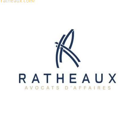
-ratheaux.co
m/