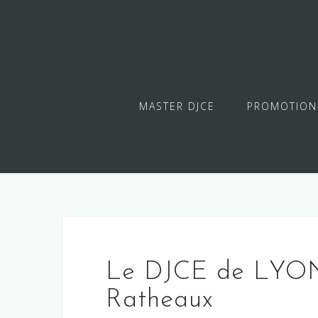
Skip
to
content
MASTER DJCE
PROMOTION
Le DJCE de LYON r
Ratheaux