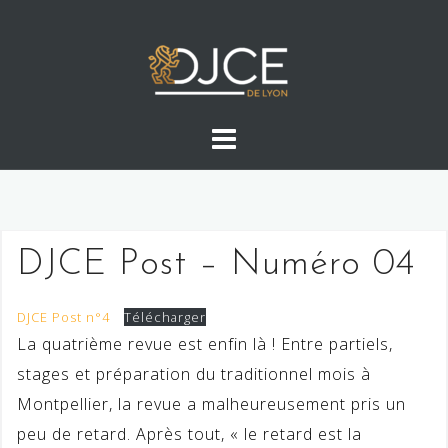
Skip
to
content
DJCE Post – Numéro 04
DJCE Post n°4
Télécharger
La quatrième revue est enfin là ! Entre partiels,
stages et préparation du traditionnel mois à
Montpellier, la revue a malheureusement pris un
peu de retard. Après tout, « le retard est la