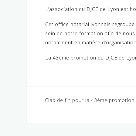
L’association du DJCE de Lyon est 
Cet office notarial lyonnais regroupe
sein de notre formation afin de nous f
notamment en matière d’organisation 
La 43ème promotion du DJCE de Lyo
Navigation
Clap de fin pour la 43ème promotion
de
l’article