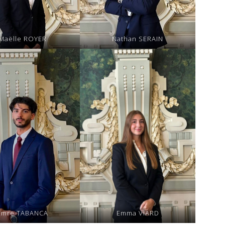
Maëlle ROYER
Nathan SERAIN
Emre TABANCA
Emma VIARD