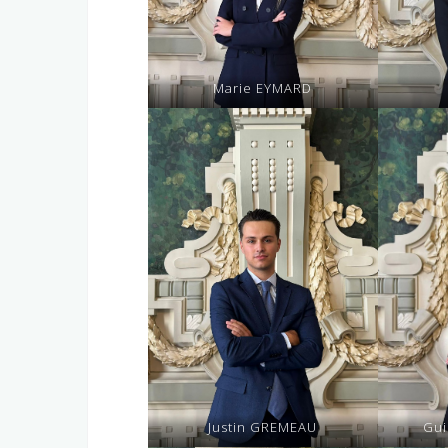
Marie EYMARD
Justin GREMEAU
Gui