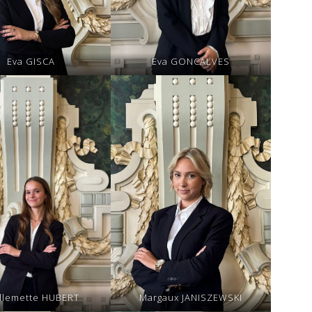
Eva GISCA
Eva GONCALVES
llemette HUBERT
Margaux JANISZEWSKI