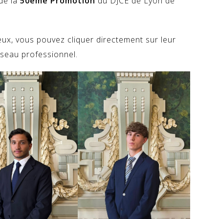
de la
50ème Promotion
du DJCE de Lyon de
eux, vous pouvez cliquer directement sur leur
éseau professionnel.