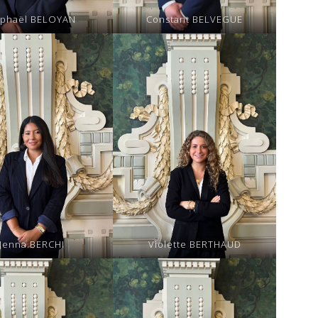
phaël BELOYAN
Constant BELVEGUE
Jenna BERCHI
Violette BERTHAUD