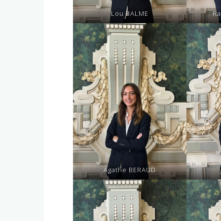
Lou BALME
Ra
Agathe BERAUD