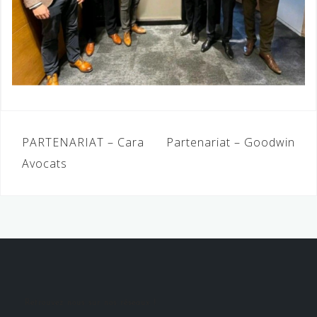
Navigation
PARTENARIAT – Cara
Partenariat – Goodwin
de
Avocats
l’article
Retrouvez nous sur nos réseaux !