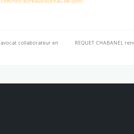
s.com/nos-bureaux/bureau-de-lyon/
avocat collaborateur en
REQUET CHABANEL renou