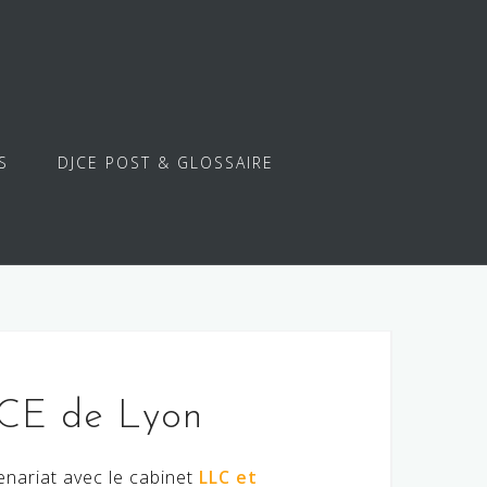
S
DJCE POST & GLOSSAIRE
JCE de Lyon
enariat avec le cabinet
LLC et