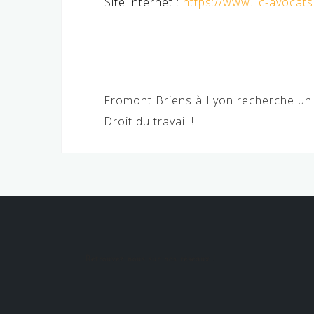
Site internet :
https://www.llc-avocat
Navigation
Fromont Briens à Lyon recherche un 
de
Droit du travail !
l’article
Retrouvez nous sur nos réseaux !