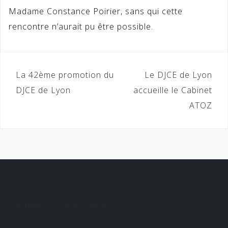
Madame Constance Poirier, sans qui cette
rencontre n’aurait pu être possible.
Navigation
La 42ème promotion du
Le DJCE de Lyon
de
DJCE de Lyon
accueille le Cabinet
ATOZ
l’article
Retrouvez nous sur nos réseaux !