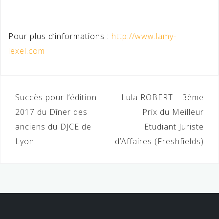
Pour plus d’informations :
http://www.lamy-
lexel.com
Navigation
Succès pour l’édition
Lula ROBERT – 3ème
de
2017 du Dîner des
Prix du Meilleur
anciens du DJCE de
Etudiant Juriste
l’article
Lyon
d’Affaires (Freshfields)