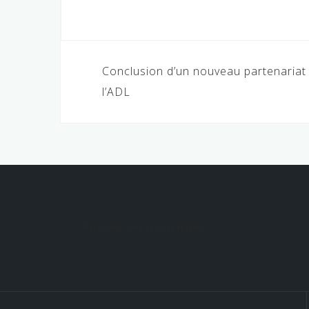
Navigation
Conclusion d’un nouveau partenariat 
de
l’ADL
l’article
Retrouvez nous sur nos réseaux !