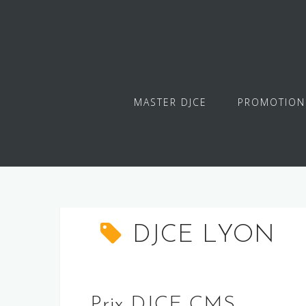
Skip
to
content
MASTER DJCE
PROMOTION
DJCE LYON
Prix DJCE CMS